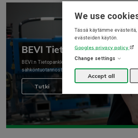
We use cookie
Tässä käytämme evästeitä, j
evästeiden käytön.
BEVI Tietopankki
Googles privacy policy
Change settings
BEVI:n Tietopankki kerää tietoa erityisosaamisalu
sähköntuotannosta.
Accept all
Tutki