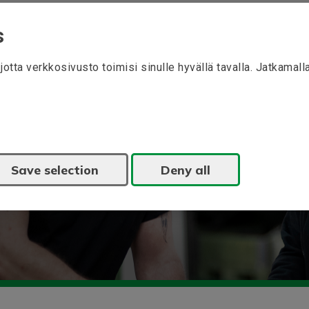
s
otta verkkosivusto toimisi sinulle hyvällä tavalla. Jatkamal
eistamme, sähkökäyttöjärjestelmistä ja
Save selection
Deny all