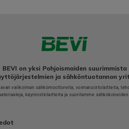
BEVI on yksi Pohjoismaiden suurimmista
yttöjärjestelmien ja sähköntuotannon yrit
avan valikoiman sähkömoottoreita, voimansiirtolaitteita, teho
teriaaleja, käynnistinlaitteita ja suoritamme sähkökoneiden 
iedot