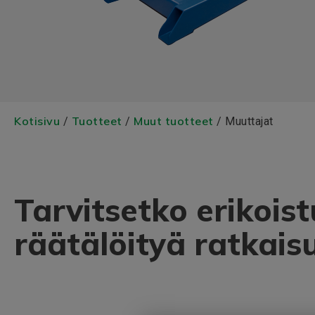
Kotisivu
Tuotteet
Muut tuotteet
/
/
/ Muuttajat
Tarvitsetko erikoist
räätälöityä ratkais