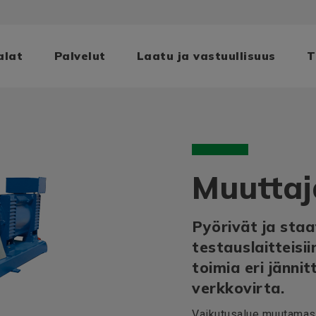
alat
Palvelut
Laatu ja vastuullisuus
T
Muuttaj
Pyörivät ja staa
testauslaitteisii
toimia eri jännit
verkkovirta.
Vaikutusalue muutamast