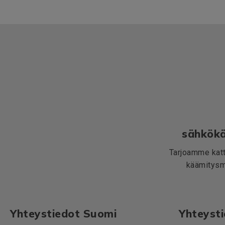
sähkökä
Tarjoamme katt
käämitysma
Yhteystiedot Suomi
Yhteyst