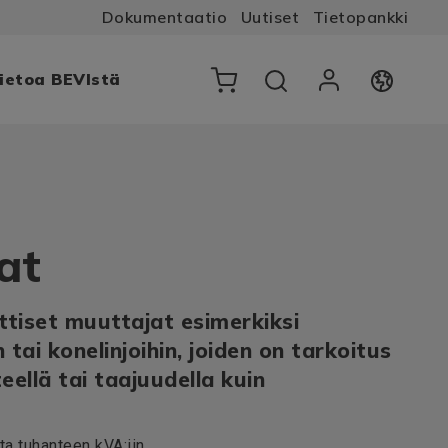
Dokumentaatio
Uutiset
Tietopankki
ietoa BEVIstä
at
ttiset muuttajat esimerkiksi
n tai konelinjoihin, joiden on tarkoitus
teellä tai taajuudella kuin
a tuhanteen kVA:iin.