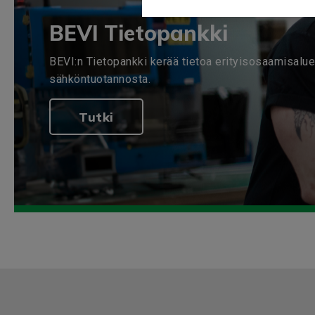
BEVI Tietopankki
BEVI:n Tietopankki kerää tietoa erityisosaamisalu
sähköntuotannosta.
Tutki