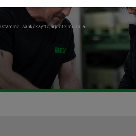
eistamme, sähkökäyttöjärjestelmistä ja