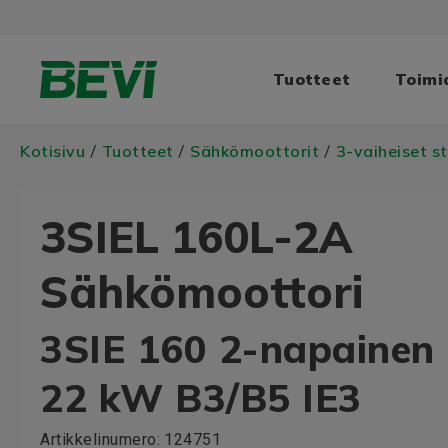
Tuotteet
Toimi
Kotisivu
Tuotteet
Sähkömoottorit
3-vaiheiset s
/
/
/
3SIEL 160L-2A
Sähkömoottori
3SIE 160 2-napainen
22 kW B3/B5 IE3
Artikkelinumero:
124751