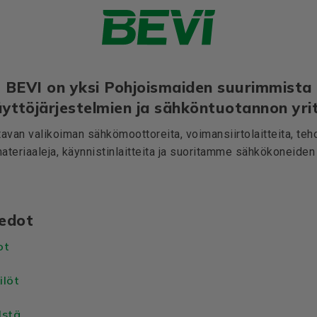
BEVI on yksi Pohjoismaiden suurimmista
yttöjärjestelmien ja sähköntuotannon yrit
avan valikoiman sähkömoottoreita, voimansiirtolaitteita, teho
teriaaleja, käynnistinlaitteita ja suoritamme sähkökoneiden 
iedot
ot
ilöt
Istä