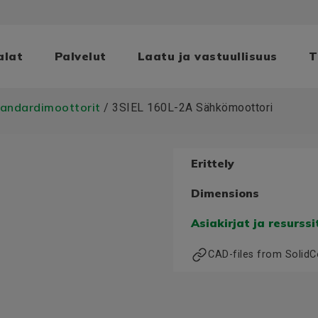
alat
Palvelut
Laatu ja vastuullisuus
T
tandardimoottorit
/ 3SIEL 160L-2A Sähkömoottori
Erittely
Dimensions
Asiakirjat ja resurssi
CAD-files from Solid