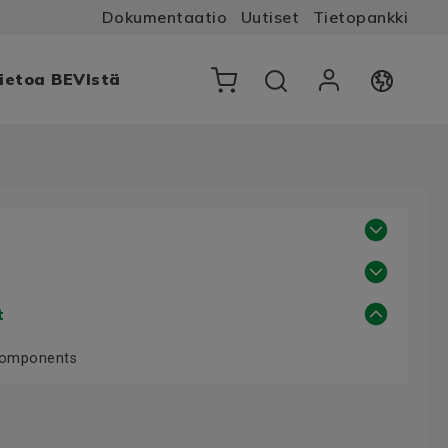
Dokumentaatio
Uutiset
Tietopankki
ietoa BEVIstä
t
Components