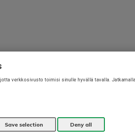
s
otta verkkosivusto toimisi sinulle hyvällä tavalla. Jatkamal
Save selection
Deny all