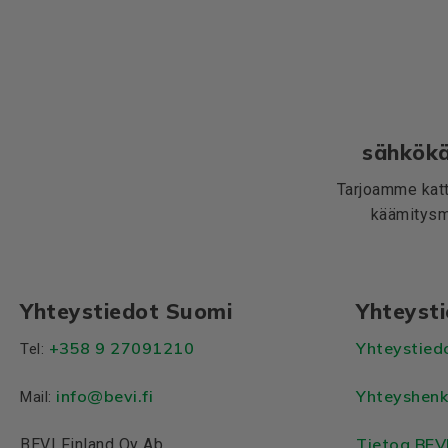
sähkökä
Tarjoamme katt
käämitysma
Yhteystiedot Suomi
Yhteyst
+358 9 27091210
Yhteystied
Tel:
info@bevi.fi
Yhteyshenk
Mail:
Tietoa BEV
BEVI Finland Oy Ab