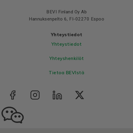
Colour
Blue, RAL 5010
BEVI Finland Oy Ab
Housing
Aluminium
Hannuksenpelto 6, FI-02270 Espoo
Bearings DE and NDE
Yhteystiedot
Bearing DE
6205 2Z C3
Yhteystiedot
Bearing NDE
6205 2Z C3
Yhteyshenkilöt
Tietoa BEVIstä