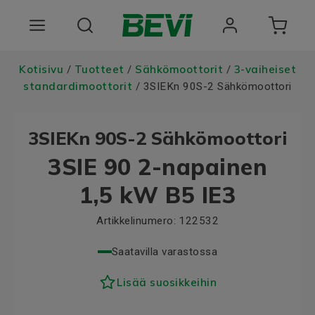
Tuotteet
Kotisivu
Tuotteet
Sähkömoottorit
3-vaiheiset
/
/
/
standardimoottorit
/ 3SIEKn 90S-2 Sähkömoottori
Toimialat
3SIEKn 90S-2 Sähkömoottori
Palvelut
3SIE 90 2-napainen
Laatu ja vastuullisuus
1,5 kW B5 IE3
Tietoa BEVIstä
Artikkelinumero:
122532
Saatavilla varastossa
Lisää suosikkeihin