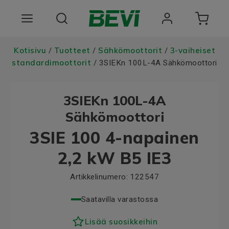
Tuotteet
Kotisivu
Tuotteet
Sähkömoottorit
3-vaiheiset
/
/
/
standardimoottorit
/ 3SIEKn 100L-4A Sähkömoottori
Toimialat
3SIEKn 100L-4A
Palvelut
Sähkömoottori
Laatu ja vastuullisuus
3SIE 100 4-napainen
Tietoa BEVIstä
2,2 kW B5 IE3
Choose language
Artikkelinumero:
122547
Saatavilla varastossa
Lisää suosikkeihin