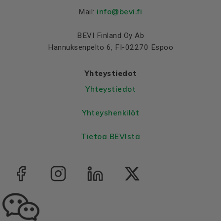
Net weight (kg)
27.5
info@bevi.fi
Mail:
Material and colour
BEVI Finland Oy Ab
Colour
Blue, RAL 5010
Hannuksenpelto 6, FI-02270 Espoo
Housing
Aluminium
Yhteystiedot
Bearings DE and NDE
Yhteystiedot
Bearing DE
6206 2Z C3
Bearing NDE
6206 2Z C3
Yhteyshenkilöt
Tietoa BEVIstä