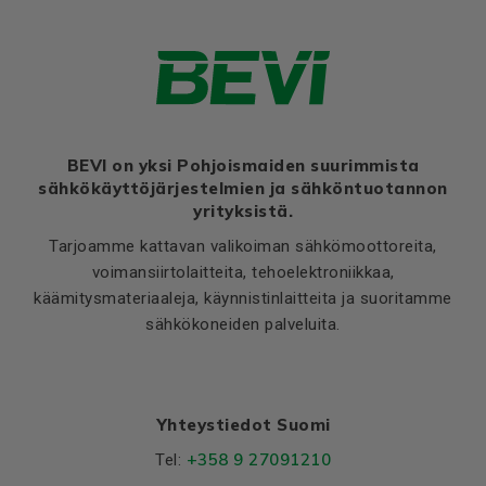
Efficiency class
IE3
Thernal protection
PTC 140°C
Ratio of starting current to
7,1
rated current (Ia/In)
Ratio of starting torque to
2,5
rated torque (Ma/Mn)
BEVI on yksi Pohjoismaiden suurimmista
sähkökäyttöjärjestelmien ja sähköntuotannon
Ratio of sweeping torque to
3,3
yrityksistä.
rated torque (Mmax/Mn)
Tarjoamme kattavan valikoiman sähkömoottoreita,
Moment of iniertia, (J),
0,0076
voimansiirtolaitteita, tehoelektroniikkaa,
(kgm²)
käämitysmateriaaleja, käynnistinlaitteita ja suoritamme
Product series
3SIE
sähkökoneiden palveluita.
Cooling (IC)
411
Temperature rise class
B
Sound pressure
55
Yhteystiedot Suomi
+358 9 27091210
Weight
Tel: