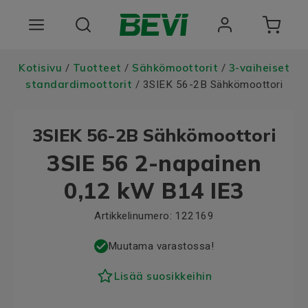
Tuotteet
Kotisivu
Tuotteet
Sähkömoottorit
3-vaiheiset
/
/
/
standardimoottorit
/ 3SIEK 56-2B Sähkömoottori
Toimialat
3SIEK 56-2B Sähkömoottori
Palvelut
3SIE 56 2-napainen
Laatu ja vastuullisuus
0,12 kW B14 IE3
Tietoa BEVIstä
Artikkelinumero:
122169
Muutama varastossa!
Lisää suosikkeihin