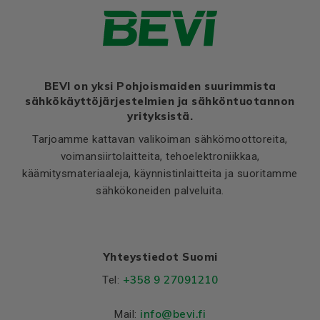
Moment of iniertia, (J),
0,00009
(kgm²)
Product series
3SIE
Cooling (IC)
411
BEVI on yksi Pohjoismaiden suurimmista
Temperature rise class
B
sähkökäyttöjärjestelmien ja sähköntuotannon
yrityksistä.
Material and colour
Tarjoamme kattavan valikoiman sähkömoottoreita,
Colour
Blue, RAL 5010
voimansiirtolaitteita, tehoelektroniikkaa,
käämitysmateriaaleja, käynnistinlaitteita ja suoritamme
Housing
Aluminium
sähkökoneiden palveluita.
Bearings DE and NDE
Bearing DE
6201 2Z
Bearing NDE
6201 2Z
Yhteystiedot Suomi
+358 9 27091210
Tel:
info@bevi.fi
Mail: