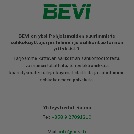
Ratio of starting current to
8,5
rated current (Ia/In)
Ratio of starting torque to
2,5
rated torque (Ma/Mn)
Ratio of sweeping torque to
BEVI on yksi Pohjoismaiden suurimmista
3,4
rated torque (Mmax/Mn)
sähkökäyttöjärjestelmien ja sähköntuotannon
yrityksistä.
Moment of iniertia, (J),
0,036
(kgm²)
Tarjoamme kattavan valikoiman sähkömoottoreita,
voimansiirtolaitteita, tehoelektroniikkaa,
Product series
3SIE
käämitysmateriaaleja, käynnistinlaitteita ja suoritamme
Cooling (IC)
411
sähkökoneiden palveluita.
Temperature rise class
B
Sound pressure
59
Yhteystiedot Suomi
Weight
Net weight (kg)
63
+358 9 27091210
Tel:
Material and colour
info@bevi.fi
Mail: