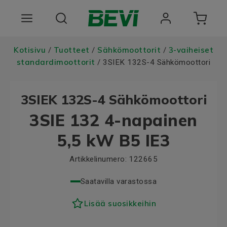
Tuotteet
Kotisivu
Tuotteet
Sähkömoottorit
3-vaiheiset
/
/
/
standardimoottorit
/ 3SIEK 132S-4 Sähkömoottori
Toimialat
3SIEK 132S-4 Sähkömoottori
Palvelut
3SIE 132 4-napainen
Laatu ja vastuullisuus
5,5 kW B5 IE3
Tietoa BEVIstä
Artikkelinumero:
122665
Choose language
Saatavilla varastossa
Lisää suosikkeihin