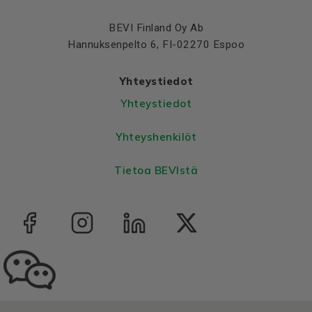
Colour
Blue, RAL 5010
BEVI Finland Oy Ab
Bearings DE and NDE
Hannuksenpelto 6, FI-02270 Espoo
Bearing DE
6308 2Z C3
Yhteystiedot
Bearing NDE
6308 2Z C3
Yhteystiedot
Yhteyshenkilöt
Tietoa BEVIstä