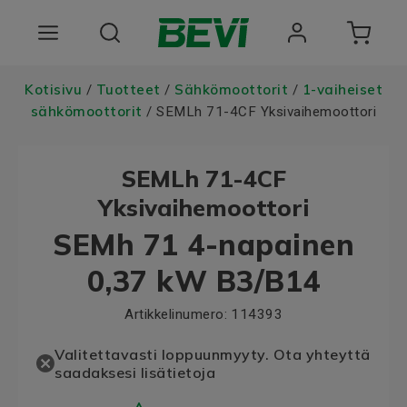
Tuotteet
Kotisivu
Tuotteet
Sähkömoottorit
1-vaiheiset
/
/
/
sähkömoottorit
/ SEMLh 71-4CF Yksivaihemoottori
Toimialat
SEMLh 71-4CF
Palvelut
Yksivaihemoottori
Laatu ja vastuullisuus
SEMh 71 4-napainen
Tietoa BEVIstä
0,37 kW B3/B14
Artikkelinumero:
114393
Valitettavasti loppuunmyyty. Ota yhteyttä
saadaksesi lisätietoja