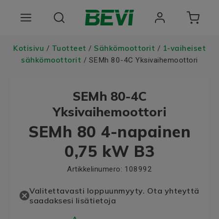
Tuotteet
Kotisivu
Tuotteet
Sähkömoottorit
1-vaiheiset
/
/
/
sähkömoottorit
/ SEMh 80-4C Yksivaihemoottori
Toimialat
SEMh 80-4C
Palvelut
Yksivaihemoottori
Laatu ja vastuullisuus
SEMh 80 4-napainen
Tietoa BEVIstä
0,75 kW B3
Artikkelinumero:
108992
Valitettavasti loppuunmyyty. Ota yhteyttä
saadaksesi lisätietoja