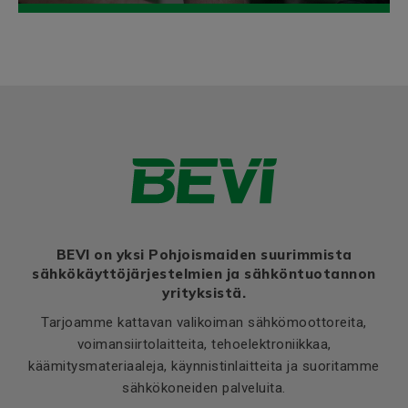
Bearing DE
6204 2Z
Bearing NDE
6204 2Z
BEVI on yksi Pohjoismaiden suurimmista
sähkökäyttöjärjestelmien ja sähköntuotannon
yrityksistä.
Tarjoamme kattavan valikoiman sähkömoottoreita,
voimansiirtolaitteita, tehoelektroniikkaa,
käämitysmateriaaleja, käynnistinlaitteita ja suoritamme
sähkökoneiden palveluita.